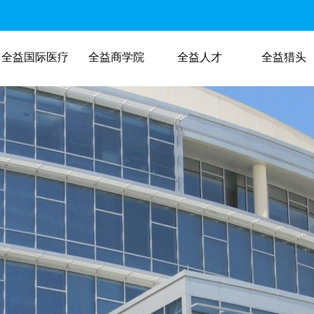
全益国际医疗
全益商学院
全益人才
全益猎头