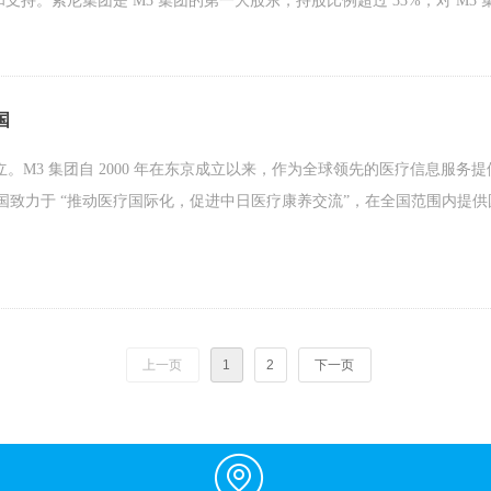
支持。索尼集团是 M3 集团的第一大股东，持股比例超过 33%，对 M
国
在上海成立。M3 集团自 2000 年在东京成立以来，作为全球领先的医疗信息服
中国致力于 “推动医疗国际化，促进中日医疗康养交流”，在全国范围内
上一页
1
2
下一页