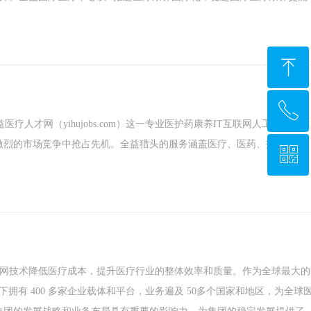
ꁸ
ꂅ
回到顶部
疗人才网（yihujobs.com）这一专业医护药康养IT互联网人工智能大
激烈的市场竞争中抢占先机。全益猎头的服务涵盖医疗、医药、护理、康
ꀥ
+86-21-6278-2268
微信二维码
用互联网技术降低医疗成本，提升医疗行业的整体效率和质量。作为全球最大的
下拥有 400 多家企业载体和平台，业务遍及 50多个国家和地区，为全球