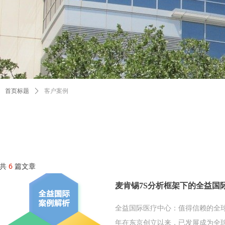
客户案例
首页标题
ꄲ
共
6
篇文章
麦肯锡7S分析框架下的全益国
全益国际医疗中心：值得信赖的全球医疗
年在东京创立以来，已发展成为全球