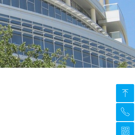
ꁸ
ꂅ
回到顶部
ꀥ
+86-21-6278-2268