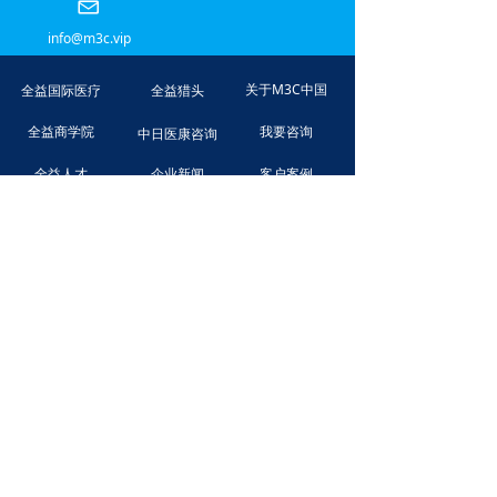
info@m3c.vip
关于M3C中国
全益国际医疗
全益猎头
全益商学院
我要咨询
中日医康咨询
全益人才
企业新闻
客户案例
M3 Group
USA.m3.com
SMS Group
M3PSP
M3Career
Askdoctors.jp
小程序企业招聘端
小程序企业招聘端