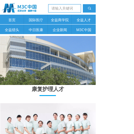
끠
首页
国际医疗
全益商学院
全益人才
全益猎头
中日医康
企业新闻
M3C中国
넳
넲
康复护理人才