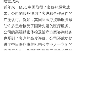
经营成果
近年来，M3C 中国取得了良好的经营成
果。公司的服务得到了客户和合作伙伴的
广泛认可。例如，其国际医疗援助服务帮
助许多患者接受了国际先进的医疗服务。
公司的高端精密体检及治疗方案咨询服务
也受到了客户的高度评价。公司还成功促
进了中日医疗康养机构和专业人士之间的
交流与合作，为两国医疗康养行业的发展
做出了积极贡献。全益猎头曾助力国内多
家知名药企成功引入国际经验丰富的高
管，使企业在海外市场斩获斐然佳绩。全
益国际医疗中心通过其专业的服务和国际
化的视野，为客户提供优质的医疗康养服
务，推动中国大健康产业的发展。
未来展望
随着医疗康养行业的不断发展以及对国际