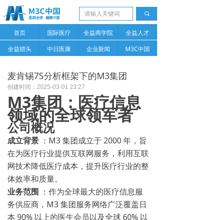
끠
首页
国际医疗
全益商学院
全益人才
全益猎头
中日医康
企业新闻
M3C中国
麦肯锡7S分析框架下的M3集团
创建时间：
2025-03-01
23:27
M3集团：医疗信息
领域的全球领军者
公司概况
成立背景
：M3 集团成立于 2000 年，旨
在为医疗行业提供互联网服务，利用互联
网技术降低医疗成本，提升医疗行业的整
体效率和质量。
业务范围
：作为全球最大的医疗信息服
务供应商，M3 集团服务网络广泛覆盖日
本 90% 以上的医生会员以及全球 60% 以