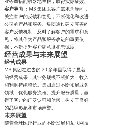
业务举措能够落地生根，取得实际成效。
客户导向
：M3 集团以客户需求为导向，
关注客户的反馈和意见，不断优化和改进
公司的产品和服务。集团通过建立完善的
客户反馈机制，及时了解客户的需求和意
见，将其作为产品和服务改进的重要依
据，不断提升客户满意度和忠诚度。
经营成果与未来展望
经营成果
M3 集团在过去的 20 多年里取得了显著
的经营成果，其业务规模不断扩大，收入
和利润持续增长。集团通过不断拓展业务
领域、优化服务流程、提升服务质量，赢
得了客户的广泛认可和信赖，树立了良好
的品牌形象和市场声誉。
未来展望
随着全球医疗行业的不断发展和互联网技
术的普及，M3 集团面临着广阔的发展机