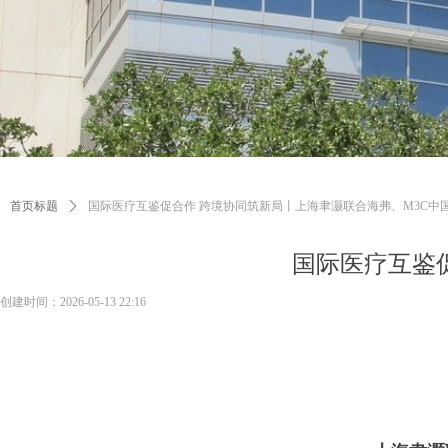
首页标题
ꄲ
国际医疗互鉴促合作 跨境协同筑新局丨上海聿灏联合海弗、M3C
国际医疗互鉴
创建时间：
2026-05-13
22:16