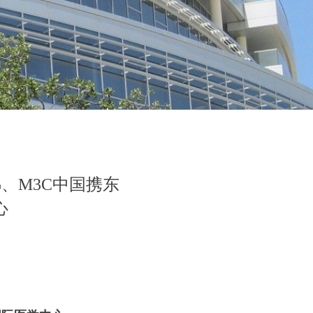
、M3C中国携东
心