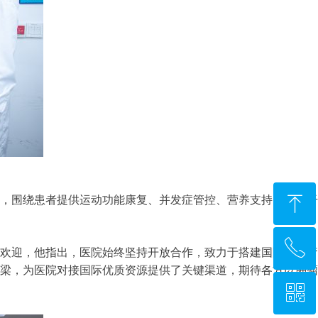
ꁸ
，围绕患者提供运动功能康复、并发症管控、营养支持、心理干
ꂅ
回到顶部
欢迎，他指出，医院始终坚持开放合作，致力于搭建国际化医疗
梁，为医院对接国际优质资源提供了关键渠道，期待各方以肿瘤
ꀥ
+86-21-6278-2268