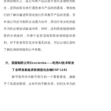
在商业模式上，该公司将产品以处方形式直接给到医
生，进而由医生来打通患者与产品间的通道，增加他
们的了解兴趣进而强化他们开具数字产品的意愿。另
外该公司还与制药企业通力合作，用治疗依从性的提
升为药企增加试验成功率，同时，还利用保险报销和
医药分销途径，为整个监管流程和医保报销提供便
利。对于患者而言也并非毫无好处，可以让他们及时
了解自身病情做到心中有数。
六、英国制药公司Exscientia——利用AI技术研发
了全球首款临床前候选化合物DSP-1181
数字医药作为数字医疗的一个重要赛道，被赋
予了高度的期望，从BAT的不断布局，到巨头华为的
高调入场，再到各大医药企业百万年薪的抢人大战，
毫无疑问，数字医药正在崛起，而AI技术也被认为是
可以打破制药产业反摩尔定律的绝杀技，这不，就在