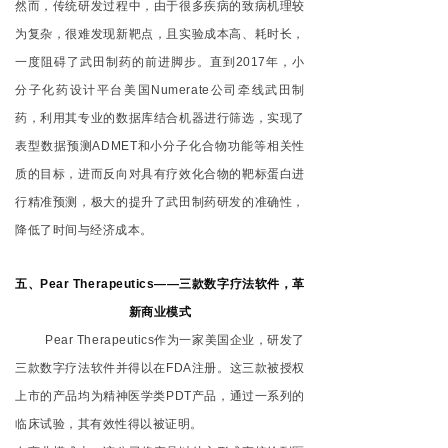
然而，传统研发过程中，由于很多疾病的致病机理较
为复杂，很难发现新靶点，且实验成本高、耗时长，
一度阻碍了武田制药的前进脚步。直到2017年，小
分子化药设计平台美国Numerate公司牵线武田制
药，利用其专业的数据库结合机器进行筛选，实现了
表型数据预测ADMET和小分子化合物功能等相关性
质的目标，进而反向对具有疗效化合物的靶标蛋白进
行精准预测，极大的提升了武田制药研发的准确性，
降低了时间与经济成本。
五、Pear Therapeutics——三款数字疗法软件，革
新商业模式
Pear Therapeutics
作为一家美国企业，研发了
三款数字疗法软件并得以在FDA注册。这三款被授权
上市的产品均为精神医学类PDT产品，通过一系列的
临床试验，其有效性得以被证明。