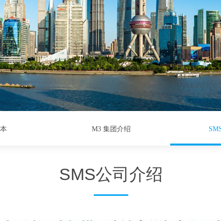
日本
M3 集团介绍
SM
SMS公司介绍