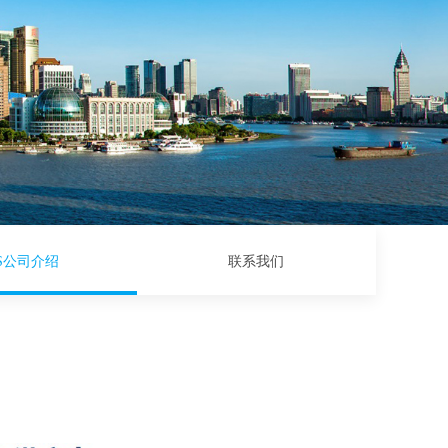
S公司介绍
联系我们